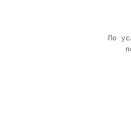
По ус
п